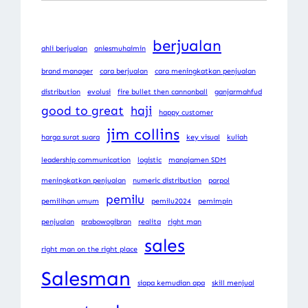
berjualan
ahli berjualan
aniesmuhaimin
brand manager
cara berjualan
cara meningkatkan penjualan
distribution
evolusi
fire bullet then cannonball
ganjarmahfud
good to great
haji
happy customer
jim collins
harga surat suara
key visual
kuliah
leadership communication
logistic
manajamen SDM
meningkatkan penjualan
numeric distribution
parpol
pemilu
pemilihan umum
pemilu2024
pemimpin
penjualan
prabowogibran
realita
right man
sales
right man on the right place
Salesman
siapa kemudian apa
skill menjual