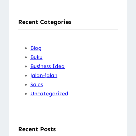
a
r
Recent Categories
c
h
Blog
Buku
Business Idea
Jalan-jalan
Sales
Uncategorized
Recent Posts