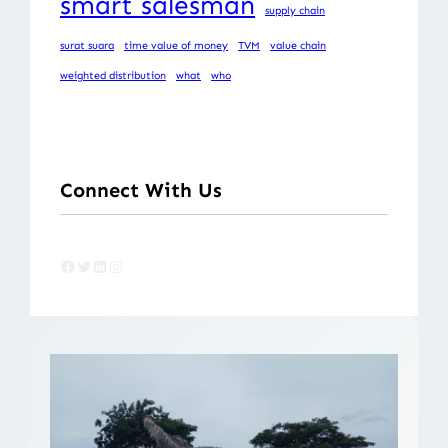
smart salesman
supply chain
surat suara
time value of money
TVM
value chain
weighted distribution
what
who
Connect With Us
Facebook
Twitter
LinkedIn
Instagram