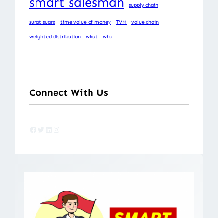
smart salesman
supply chain
surat suara
time value of money
TVM
value chain
weighted distribution
what
who
Connect With Us
Facebook
Twitter
LinkedIn
Instagram