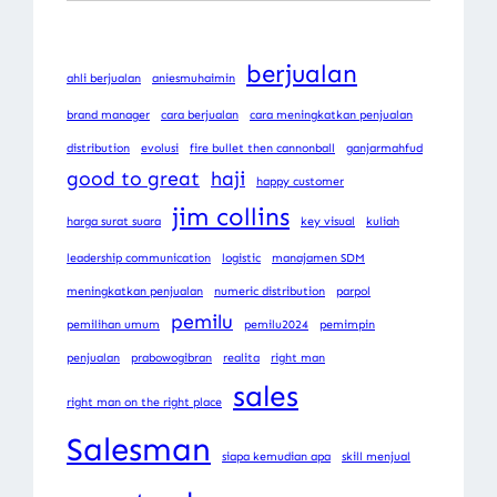
berjualan
ahli berjualan
aniesmuhaimin
brand manager
cara berjualan
cara meningkatkan penjualan
distribution
evolusi
fire bullet then cannonball
ganjarmahfud
good to great
haji
happy customer
jim collins
harga surat suara
key visual
kuliah
leadership communication
logistic
manajamen SDM
meningkatkan penjualan
numeric distribution
parpol
pemilu
pemilihan umum
pemilu2024
pemimpin
penjualan
prabowogibran
realita
right man
sales
right man on the right place
Salesman
siapa kemudian apa
skill menjual