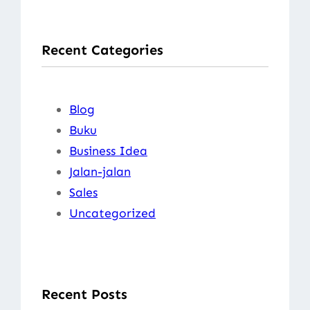
a
r
Recent Categories
c
h
Blog
Buku
Business Idea
Jalan-jalan
Sales
Uncategorized
Recent Posts