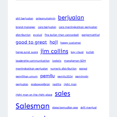
berjualan
ahli berjualan
aniesmuhaimin
brand manager
cara berjualan
cara meningkatkan penjualan
distribution
evolusi
fire bullet then cannonball
ganjarmahfud
good to great
haji
happy customer
jim collins
harga surat suara
key visual
kuliah
leadership communication
logistic
manajamen SDM
meningkatkan penjualan
numeric distribution
parpol
pemilu
pemilihan umum
pemilu2024
pemimpin
penjualan
prabowogibran
realita
right man
sales
right man on the right place
Salesman
siapa kemudian apa
skill menjual