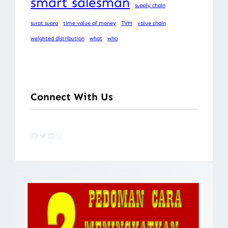
smart salesman
supply chain
surat suara
time value of money
TVM
value chain
weighted distribution
what
who
Connect With Us
Facebook
Twitter
LinkedIn
Instagram