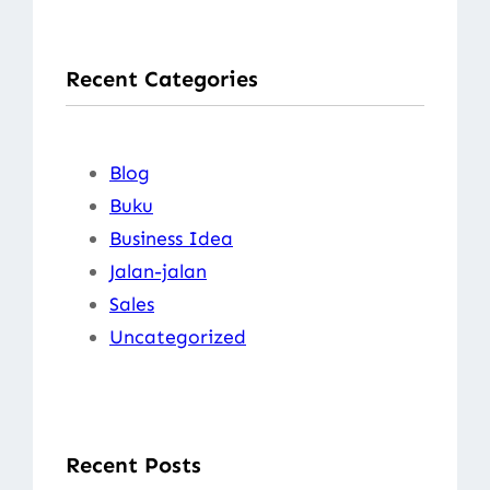
a
r
Recent Categories
c
h
Blog
Buku
Business Idea
Jalan-jalan
Sales
Uncategorized
Recent Posts