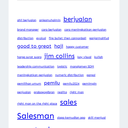
berjualan
ahli berjualan
aniesmuhaimin
brand manager
cara berjualan
cara meningkatkan penjualan
distribution
evolusi
fire bullet then cannonball
ganjarmahfud
good to great
haji
happy customer
jim collins
harga surat suara
key visual
kuliah
leadership communication
logistic
manajamen SDM
meningkatkan penjualan
numeric distribution
parpol
pemilu
pemilihan umum
pemilu2024
pemimpin
penjualan
prabowogibran
realita
right man
sales
right man on the right place
Salesman
siapa kemudian apa
skill menjual