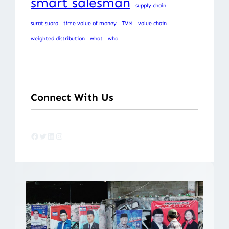
smart salesman
supply chain
surat suara
time value of money
TVM
value chain
weighted distribution
what
who
Connect With Us
Facebook
Twitter
LinkedIn
Instagram