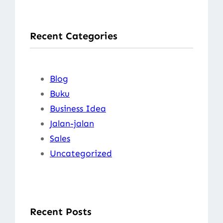
a
r
Recent Categories
c
h
Blog
Buku
Business Idea
Jalan-jalan
Sales
Uncategorized
Recent Posts