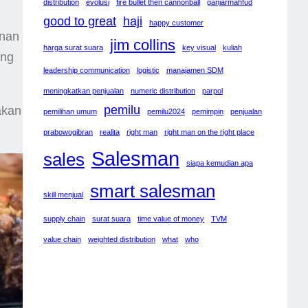
distribution
evolusi
fire bullet then cannonball
ganjarmahfud
good to great
haji
happy customer
anan
jim collins
harga surat suara
key visual
kuliah
eng
leadership communication
logistic
manajamen SDM
meningkatkan penjualan
numeric distribution
parpol
pemilu
akan
pemilihan umum
pemilu2024
pemimpin
penjualan
prabowogibran
realita
right man
right man on the right place
Salesman
sales
siapa kemudian apa
smart salesman
skill menjual
supply chain
surat suara
time value of money
TVM
value chain
weighted distribution
what
who