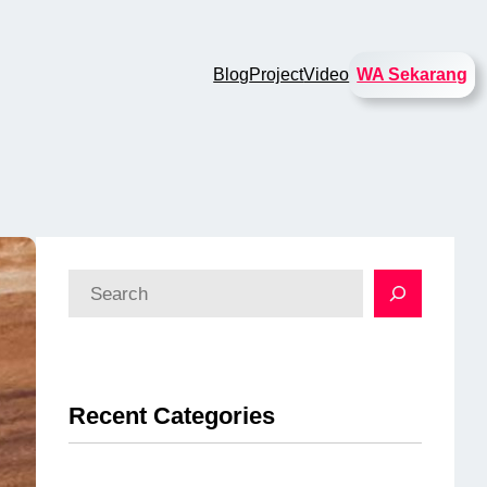
Blog
Project
Video
WA Sekarang
S
e
a
r
Recent Categories
c
h