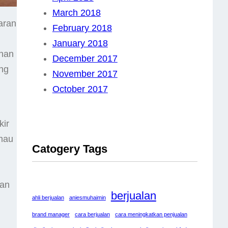
March 2018
aran
February 2018
January 2018
anan
December 2017
ng
November 2017
October 2017
kir
 mau
Catogery Tags
dan
berjualan
ahli berjualan
aniesmuhaimin
brand manager
cara berjualan
cara meningkatkan penjualan